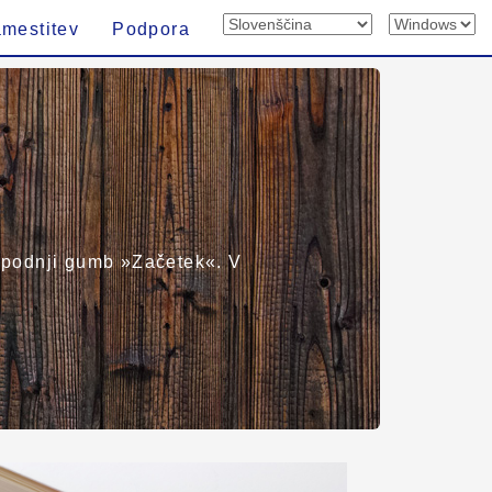
mestitev
Podpora
e spodnji gumb »Začetek«. V