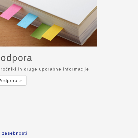
odpora
iročniki in druge uporabne informacije
Podpora »
o zasebnosti