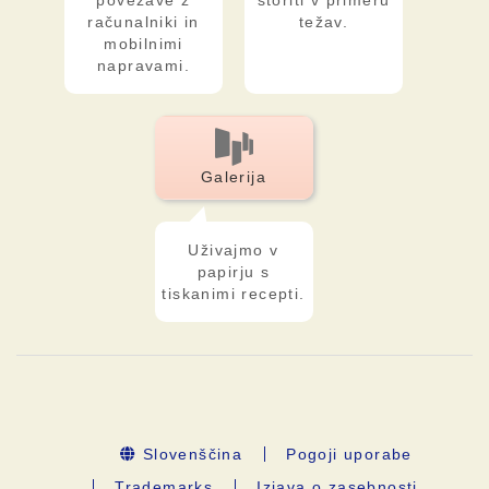
povezave z
storiti v primeru
računalniki in
težav.
mobilnimi
napravami.
Galerija
Uživajmo v
papirju s
tiskanimi recepti.
Slovenščina
Pogoji uporabe
Trademarks
Izjava o zasebnosti