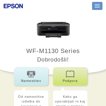
Toggl
navig
WF-M1130 Series
Dobrodošli!
Namestitev
Podpora
Od namestitve
Kako ga
izdelka do
uporabljati in kaj