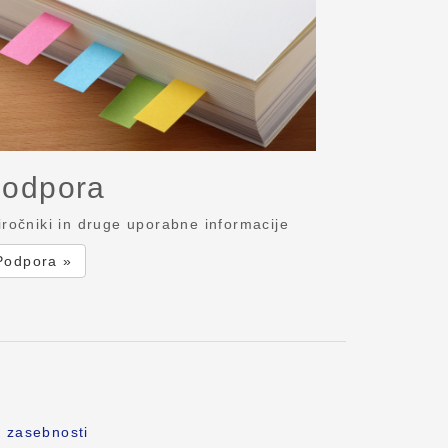
odpora
iročniki in druge uporabne informacije
Podpora »
o zasebnosti