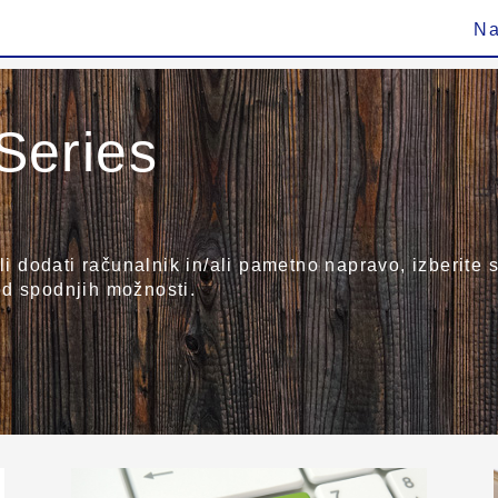
Na
eries
ali dodati računalnik in/ali pametno napravo, izberit
od spodnjih možnosti.