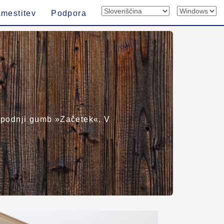
mestitev
Podpora
e spodnji gumb »Začetek«. V