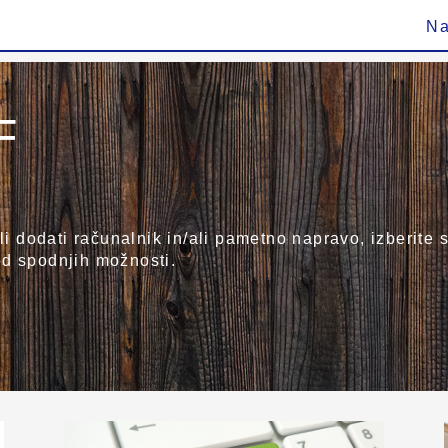
Na
F
ali dodati računalnik in/ali pametno napravo, izberit
od spodnjih možnosti.