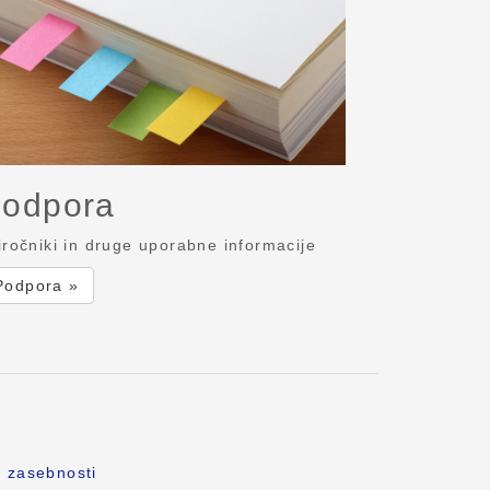
odpora
iročniki in druge uporabne informacije
Podpora »
o zasebnosti