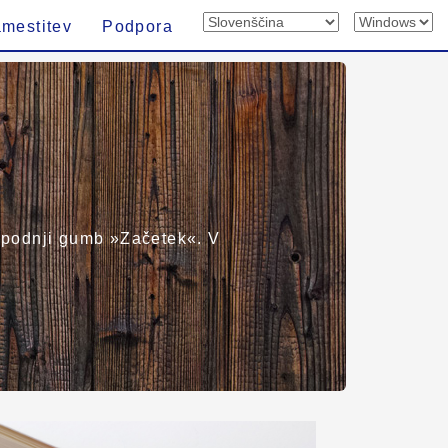
mestitev
Podpora
e spodnji gumb »Začetek«. V