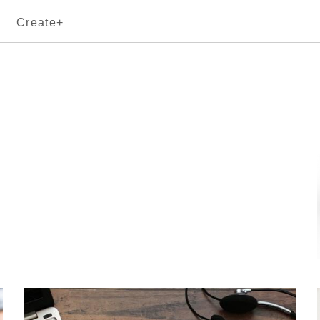
Create+