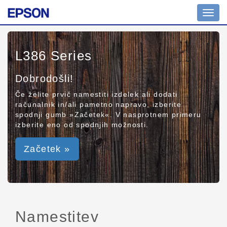
Toggl
navig
L386 Series
Dobrodošli!
Če želite prvič namestiti izdelek ali dodati
računalnik in/ali pametno napravo, izberite
spodnji gumb »Začetek«. V nasprotnem primeru
izberite eno od spodnjih možnosti.
Začetek »
Namestitev