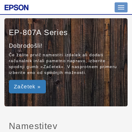
Toggl
navig
EP-807A Series
Dobrodošli!
Če želite prvič namestiti izdelek ali dodati
računalnik in/ali pametno napravo, izberite
spodnji gumb »Začetek«. V nasprotnem primeru
izberite eno od spodnjih možnosti.
Začetek »
Namestitev