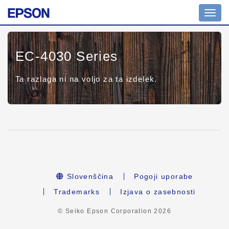
Toggl
navig
EC-4030 Series
Ta razlaga ni na voljo za ta izdelek.
Slovenščina
Pogoji uporabe
Trademarks
Izjava o zasebnosti
© Seiko Epson Corporation
2026