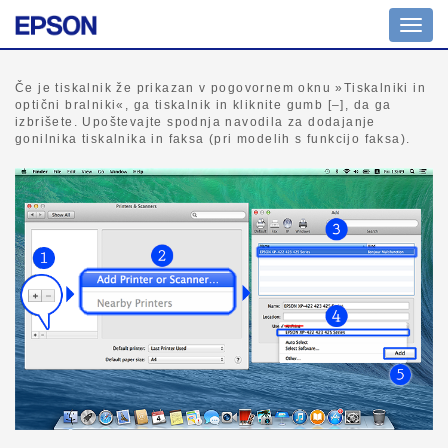
Prekl
na
krmar
Če je tiskalnik že prikazan v pogovornem oknu »Tiskalniki in
optični bralniki«, ga tiskalnik in kliknite gumb [–], da ga
izbrišete. Upoštevajte spodnja navodila za dodajanje
gonilnika tiskalnika in faksa (pri modelih s funkcijo faksa).