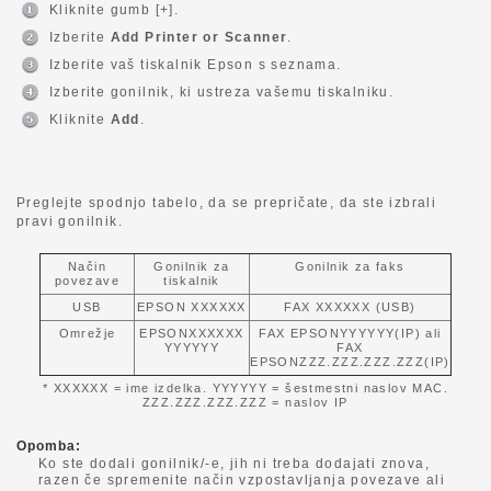
Kliknite gumb [+].
Izberite
Add Printer or Scanner
.
Izberite vaš tiskalnik Epson s seznama.
Izberite gonilnik, ki ustreza vašemu tiskalniku.
Kliknite
Add
.
Preglejte spodnjo tabelo, da se prepričate, da ste izbrali
pravi gonilnik.
Način
Gonilnik za
Gonilnik za faks
povezave
tiskalnik
USB
EPSON XXXXXX
FAX XXXXXX (USB)
Omrežje
EPSONXXXXXX
FAX EPSONYYYYYY(IP) ali
YYYYYY
FAX
EPSONZZZ.ZZZ.ZZZ.ZZZ(IP)
* XXXXXX = ime izdelka. YYYYYY = šestmestni naslov MAC.
ZZZ.ZZZ.ZZZ.ZZZ = naslov IP
Opomba:
Ko ste dodali gonilnik/-e, jih ni treba dodajati znova,
razen če spremenite način vzpostavljanja povezave ali