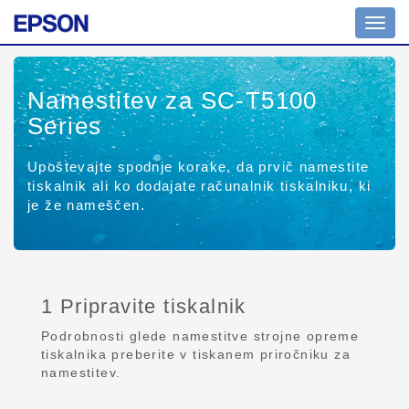
Toggl
navig
Namestitev za SC-T5100
Series
Upoštevajte spodnje korake, da prvič namestite
tiskalnik ali ko dodajate računalnik tiskalniku, ki
je že nameščen.
1 Pripravite tiskalnik
Podrobnosti glede namestitve strojne opreme
tiskalnika preberite v tiskanem priročniku za
namestitev.