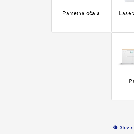
Pametna očala
Lasers
P
Sloven