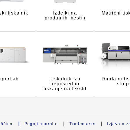
ki tiskalnik
Izdelki na
Matrični tis
prodajnih mestih
aperLab
Tiskalniki za
Digitalni ti
neposredno
stroji
tiskanje na tekstil
ščina
Pogoji uporabe
Trademarks
Izjava o z