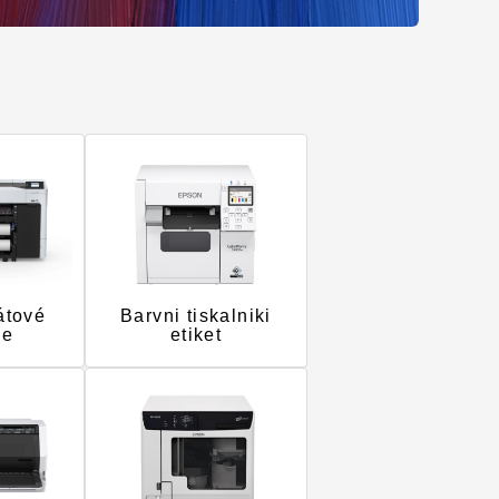
átové
Barvni tiskalniki
ne
etiket