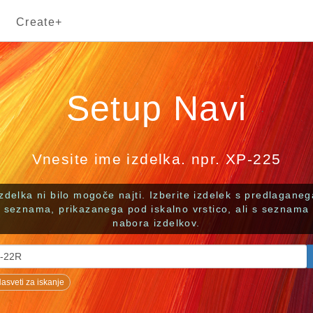
Create+
Setup Navi
Vnesite ime izdelka. npr. XP-225
Izdelka ni bilo mogoče najti. Izberite izdelek s predlaganeg
seznama, prikazanega pod iskalno vrstico, ali s seznama
nabora izdelkov.
asveti za iskanje