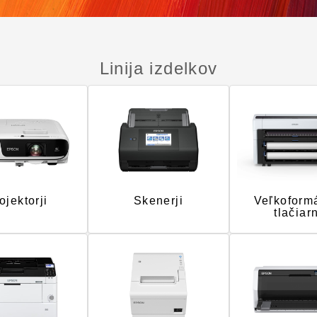
Linija izdelkov
ojektorji
Skenerji
Veľkoform
tlačiar