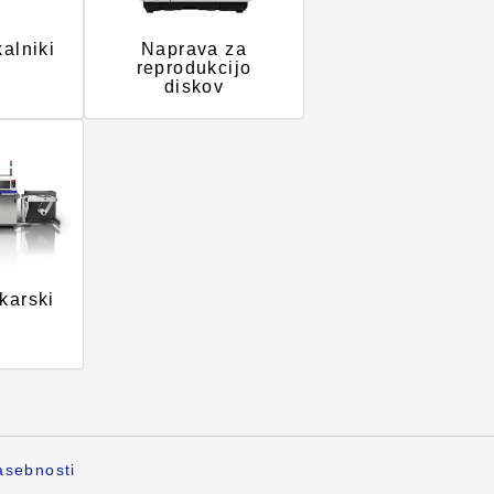
kalniki
Naprava za
reprodukcijo
diskov
skarski
asebnosti