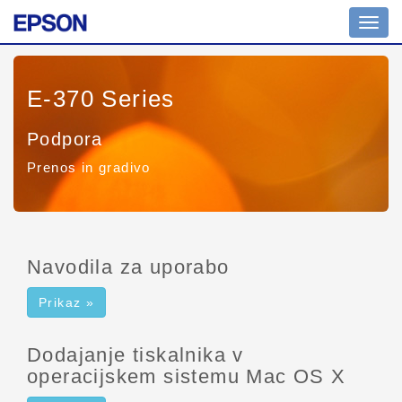
Prekl
na
krmar
E-370 Series
Podpora
Prenos in gradivo
Navodila za uporabo
Prikaz »
Dodajanje tiskalnika v
operacijskem sistemu Mac OS X