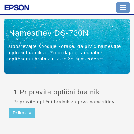
Prekl
na
krmar
Namestitev DS-730N
Upoštevajte spodnje korake, da prvič namestite
optični bralnik ali ko dodajate računalnik
optičnemu bralniku, ki je že nameščen.
1 Pripravite optični bralnik
Pripravite optični bralnik za prvo namestitev.
Prikaz »