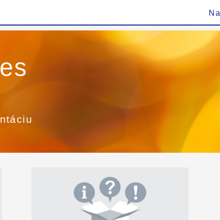
Na
ies
ntáciu