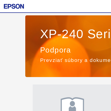
XP-240 Ser
Podpora
Prevziať súbory a dokume