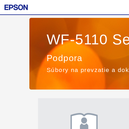
WF-5110 Se
Podpora
Súbory na prevzatie a do