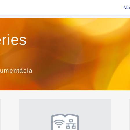
Na
ries
kumentácia