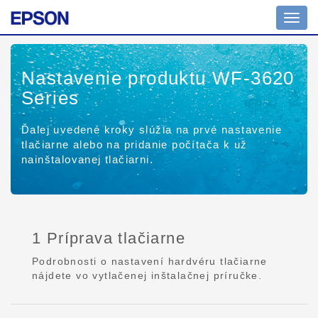
Toggl
navig
Nastavenie produktu WF-3620
Series
Ďalej uvedené kroky slúžia na prvé nastavenie
tlačiarne alebo na pridanie počítača k už
nainštalovanej tlačiarni.
1 Príprava tlačiarne
Podrobnosti o nastavení hardvéru tlačiarne
nájdete vo vytlačenej inštalačnej príručke.