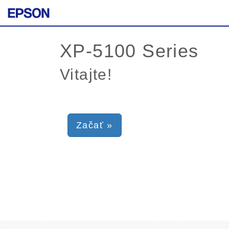
Vitajte!
Začať »