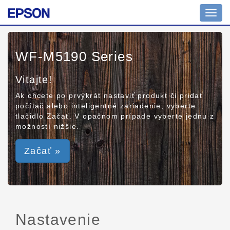
Toggl
navig
WF-M5190 Series
Vitajte!
Ak chcete po prvýkrát nastaviť produkt či pridať
počítač alebo inteligentné zariadenie, vyberte
tlačidlo Začať. V opačnom prípade vyberte jednu z
možností nižšie.
Začať »
Nastavenie