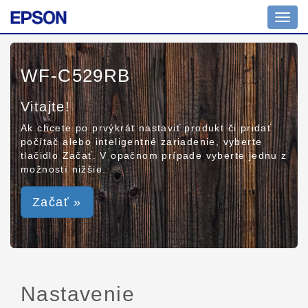
Toggl
navig
WF-C529RB
Vitajte!
Ak chcete po prvýkrát nastaviť produkt či pridať
počítač alebo inteligentné zariadenie, vyberte
tlačidlo Začať. V opačnom prípade vyberte jednu z
možností nižšie.
Začať »
Nastavenie