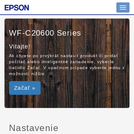
Toggl
navig
WF-C20600 Series
Vitajte!
Ak chcete po prvýkrát nastaviť produkt či pridať
počítač alebo inteligentné zariadenie, vyberte
tlačidlo Začať. V opačnom prípade vyberte jednu z
možností nižšie.
Začať »
Nastavenie