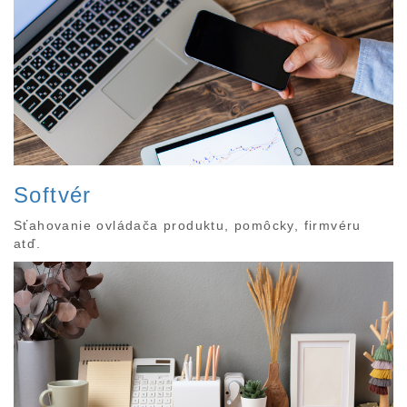
Softvér
Sťahovanie ovládača produktu, pomôcky, firmvéru
atď.