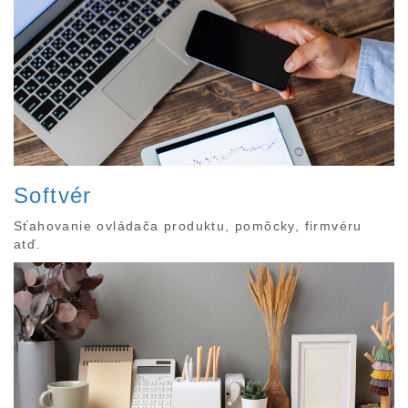
Softvér
Sťahovanie ovládača produktu, pomôcky, firmvéru
atď.