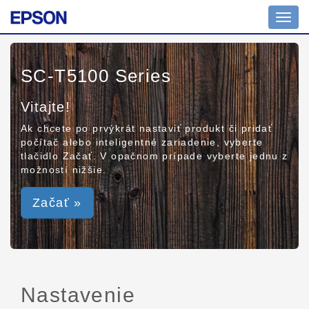
Toggl
navig
SC-T5100 Series
Vitajte!
Ak chcete po prvýkrát nastaviť produkt či pridať
počítač alebo inteligentné zariadenie, vyberte
tlačidlo Začať. V opačnom prípade vyberte jednu z
možností nižšie.
Začať »
Nastavenie