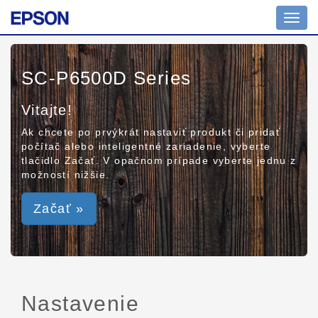
Toggl
navig
SC-P6500D Series
Vitajte!
Ak chcete po prvýkrát nastaviť produkt či pridať
počítač alebo inteligentné zariadenie, vyberte
tlačidlo Začať. V opačnom prípade vyberte jednu z
možností nižšie.
Začať »
Nastavenie