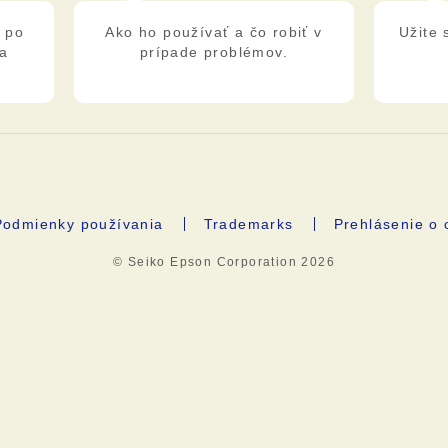
ž po
Ako ho používať a čo robiť v
Užite 
 a
prípade problémov.
.
Podmienky používania
Trademarks
Prehlásenie o
© Seiko Epson Corporation
2026