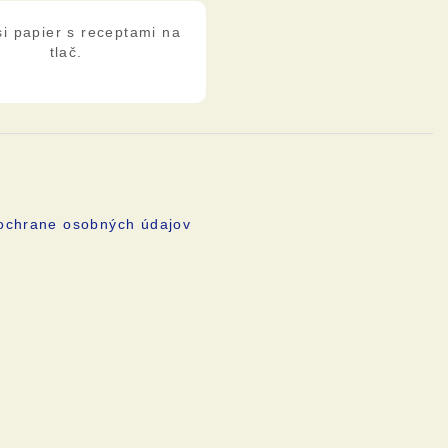
si papier s receptami na
tlač.
 ochrane osobných údajov