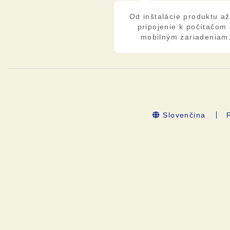
Od inštalácie produktu a
pripojenie k počítačom
mobilným zariadeniam
Slovenčina