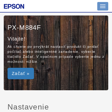
Toggl
navig
PX-M884F
Vitajte!
Ak chcete po prvýkrát nastaviť produkt či pridať
počítač alebo inteligentné zariadenie, vyberte
tlačidlo Začať. V opačnom prípade vyberte jednu z
možností nižšie.
Začať »
Nastavenie