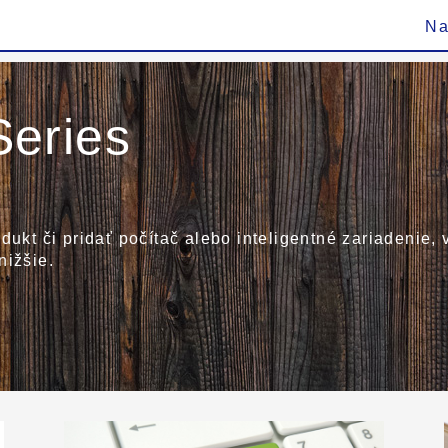
Na
eries
dukt či pridať počítač alebo inteligentné zariadenie,
nižšie.