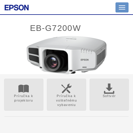
Toggl
navig
Príručka k
Príručka k
Softvér
projektoru
voliteľnému
vybaveniu