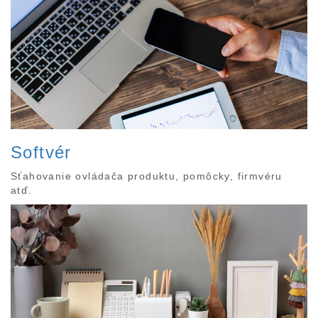
Softvér
Sťahovanie ovládača produktu, pomôcky, firmvéru
atď.