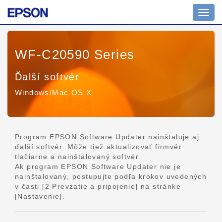
Prepn
navig
WF-C20590 Series
Ďalší softvér
Windows/Mac OS X
Program EPSON Software Updater nainštaluje aj
ďalší softvér. Môže tiež aktualizovať firmvér
tlačiarne a nainštalovaný softvér.
Ak program EPSON Software Updater nie je
nainštalovaný, postupujte podľa krokov uvedených
v časti [2 Prevzatie a pripojenie] na stránke
[Nastavenie].