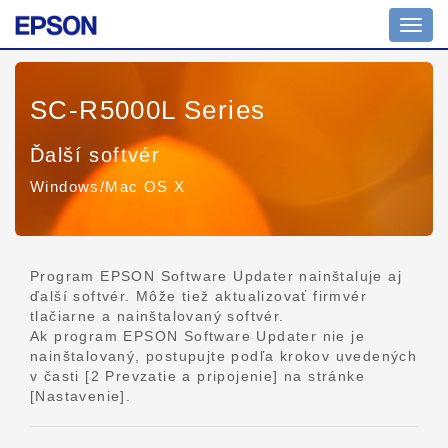
Prepn
navig
SC-R5000L Series
Ďalší softvér
Windows/Mac OS X
Program EPSON Software Updater nainštaluje aj
ďalší softvér. Môže tiež aktualizovať firmvér
tlačiarne a nainštalovaný softvér.
Ak program EPSON Software Updater nie je
nainštalovaný, postupujte podľa krokov uvedených
v časti [2 Prevzatie a pripojenie] na stránke
[Nastavenie].