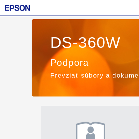
DS-360W
Podpora
Prevziať súbory a dokume