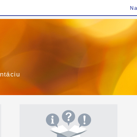
Na
ntáciu