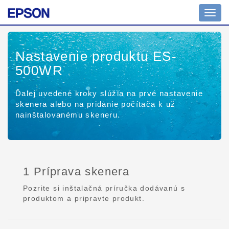
Prepn
navig
Nastavenie produktu ES-
500WR
Ďalej uvedené kroky slúžia na prvé nastavenie
skenera alebo na pridanie počítača k už
nainštalovanému skeneru.
1 Príprava skenera
Pozrite si inštalačná príručka dodávanú s
produktom a pripravte produkt.