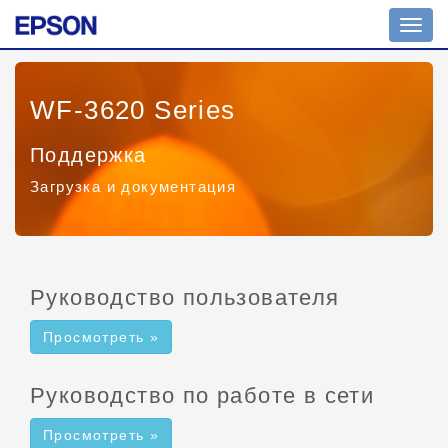
Пере
нави
WF-3620 Series
Поддержка
Загрузка и документация
Руководство пользователя
Просмотреть »
Руководство по работе в сети
Просмотреть »