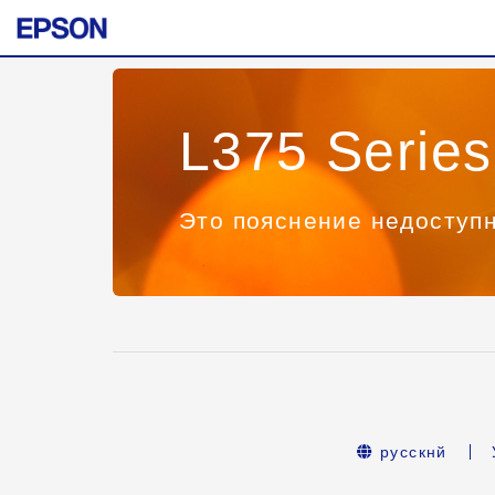
L375 Series
Это пояснение недоступн
русскнй