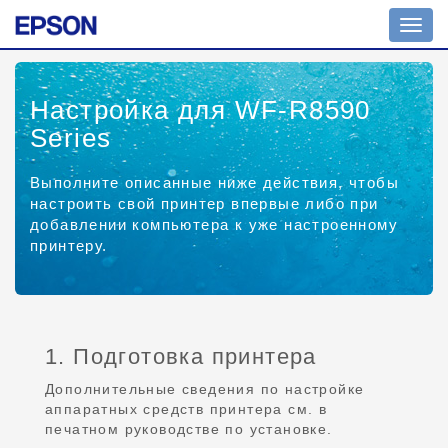
Toggl
navig
Настройка для WF-R8590
Series
Выполните описанные ниже действия, чтобы
настроить свой принтер впервые либо при
добавлении компьютера к уже настроенному
принтеру.
1. Подготовка принтера
Дополнительные сведения по настройке
аппаратных средств принтера см. в
печатном руководстве по установке.