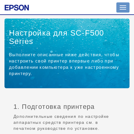
Toggl
navig
Настройка для SC-F500
Series
Выполните описанные ниже действия, чтобы
настроить свой принтер впервые либо при
добавлении компьютера к уже настроенному
принтеру.
1. Подготовка принтера
Дополнительные сведения по настройке
аппаратных средств принтера см. в
печатном руководстве по установке.