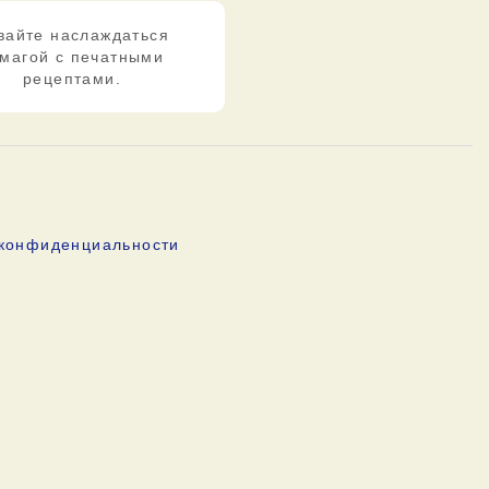
вайте наслаждаться
магой с печатными
рецептами.
 конфиденциальности