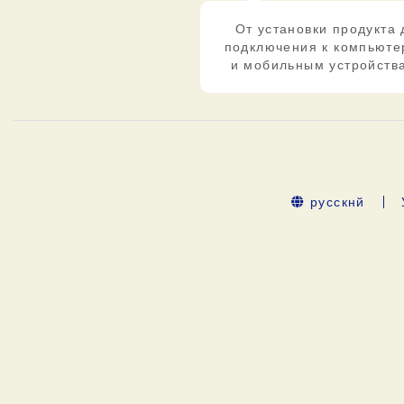
От установки продукта 
подключения к компьют
и мобильным устройств
русскнй