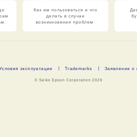
до
Как им пользоваться и что
Да
ерам
делать в случае
бу
ам.
возникновения проблем.
Условия эксплуатации
Trademarks
Заявление о
© Seiko Epson Corporation
2026