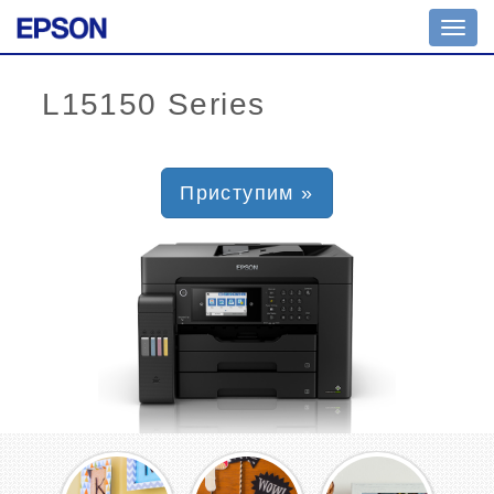
Toggl
navig
Приступим »