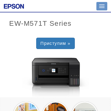
Toggl
navig
Приступим »