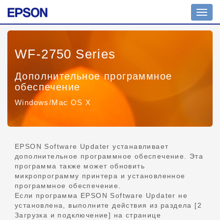
Пере
нави
WF-2750 Series
Дополнительное программное
обеспечение
Windows/Mac OS X
EPSON Software Updater устанавливает
дополнительное программное обеспечение. Эта
программа также может обновить
микропрограмму принтера и установленное
программное обеспечение.
Если программа EPSON Software Updater не
установлена, выполните действия из раздела [2
Загрузка и подключение] на странице