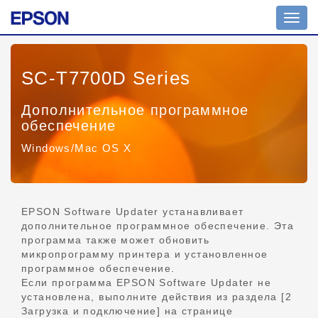
Пере
нави
SC-T7700D Series
Дополнительное программное
обеспечение
Windows/Mac OS X
EPSON Software Updater устанавливает
дополнительное программное обеспечение. Эта
программа также может обновить
микропрограмму принтера и установленное
программное обеспечение.
Если программа EPSON Software Updater не
установлена, выполните действия из раздела [2
Загрузка и подключение] на странице