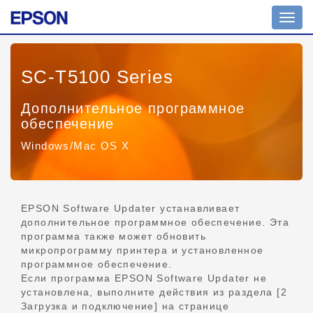
Пере
нави
SC-T5100 Series
Дополнительное программное
обеспечение
Windows/Mac OS X
EPSON Software Updater устанавливает
дополнительное программное обеспечение. Эта
программа также может обновить
микропрограмму принтера и установленное
программное обеспечение.
Если программа EPSON Software Updater не
установлена, выполните действия из раздела [2
Загрузка и подключение] на странице