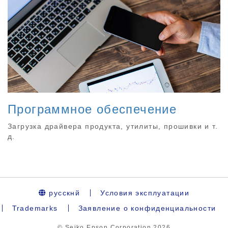
Программное обеспечение
Загрузка драйвера продукта, утилиты, прошивки и т.
д.
русскнй
Условия эксплуатации
Trademarks
Заявление о конфиденциальности
© Seiko Epson Corporation
2026