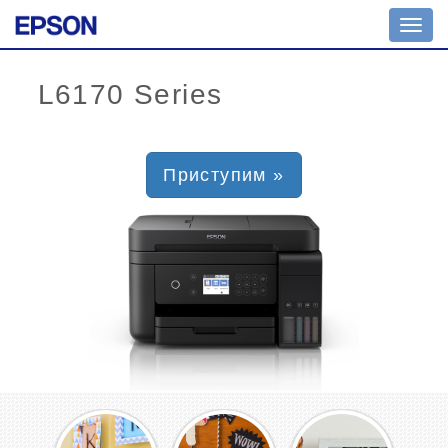
Toggl
navig
Приступим »