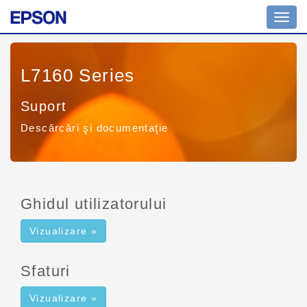
Toggl
navig
L7160 Series
Suport
Descărcări şi documentaţie
Ghidul utilizatorului
Vizualizare »
Sfaturi
Vizualizare »