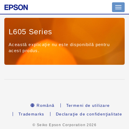
Toggl
navig
L605 Series
Această explicaţie nu este disponibilă pentru
acest produs.
Română
Termeni de utilizare
Trademarks
Declaraţie de confidenţialitate
© Seiko Epson Corporation
2026