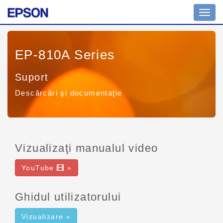
Toggl
navig
EP-810A Series
Suport
Descărcări şi documentaţie
Vizualizaţi manualul video
YouTube
»
Ghidul utilizatorului
Vizualizare »