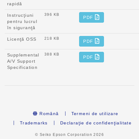
rapidă
396 KB
Instrucţiuni
PDF
pentru lucrul
în siguranţă
218 KB
Licenţă OSS
PDF
388 KB
Supplemental
PDF
A/V Support
Specification
Română
Termeni de utilizare
Trademarks
Declaraţie de confidenţialitate
© Seiko Epson Corporation
2026