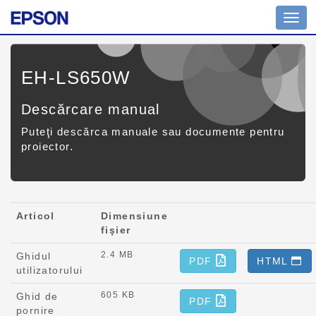
Toggl
navig
EH-LS650W
Descărcare manual
Puteţi descărca manuale sau documente pentru
proiector.
Articol
Dimensiune
fişier
2.4 MB
Ghidul
PDF
HTML
utilizatorului
605 KB
Ghid de
PDF
pornire