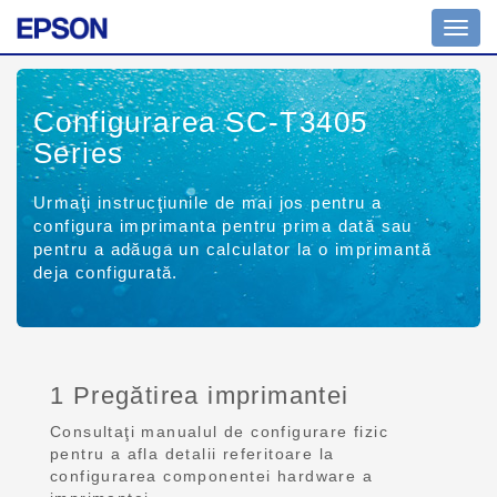
Toggl
navig
Configurarea SC-T3405
Series
Urmaţi instrucţiunile de mai jos pentru a
configura imprimanta pentru prima dată sau
pentru a adăuga un calculator la o imprimantă
deja configurată.
1 Pregătirea imprimantei
Consultaţi manualul de configurare fizic
pentru a afla detalii referitoare la
configurarea componentei hardware a